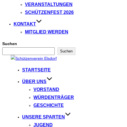
VERANSTALTUNGEN
SCHÜTZENFEST 2026
KONTAKT
MITGLIED WERDEN
Suchen
Suchen
Zum
Inhalt
STARTSEITE
springen
ÜBER UNS
VORSTAND
WÜRDENTRÄGER
GESCHICHTE
UNSERE SPARTEN
JUGEND