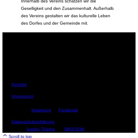
Innerhalb des Vereins schätzen wir die
Geselligkeit und den Zusammenhalt. Außerhalb
des Vereins gestalten wir das kulturelle Leben
des Dorfes und der Gemeinde mit.
Adresse
Schützenverein Elsdorf und Umgegend e.V.
Postanschrift:
Schulstraße 13
27404 Elsdorf
Kontakt
Impressum
Instagram
Facebook
Datenschutzerklärung
Copyright © 2026 Schützenverein
Elsdorf
Inspiro Theme
von
WPZOOM
Scroll to top