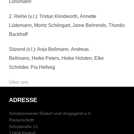
Lünsmann
2. Reihe (v.l.): Tristan Klindworth,
Annette
Lüdemann,
Moritz Schöngart,
Jarne Behrends,
Thordis
Backhoff
Sitzend (v.l.): Anja Bellmann,
Andreas
Bellmann,
Heike Peters,
Heike Holsten,
Elke
Schröder, Pia Hellwig
Über uns
ADRESSE
Schützenverein Elsdorf und Umgegend e.V.
Postanschrift:
Schulstraße 13
27404 Elsdorf