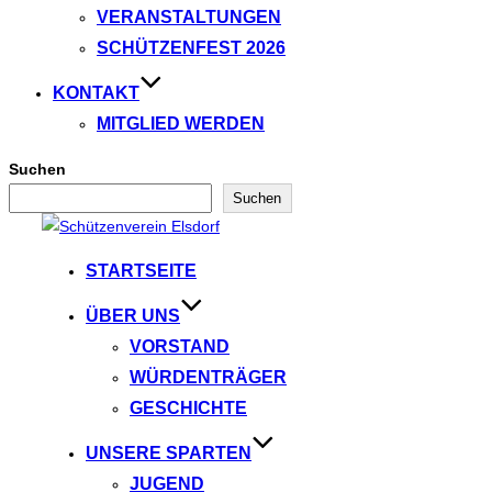
VERANSTALTUNGEN
SCHÜTZENFEST 2026
KONTAKT
MITGLIED WERDEN
Suchen
Suchen
Zum
Inhalt
STARTSEITE
springen
ÜBER UNS
VORSTAND
WÜRDENTRÄGER
GESCHICHTE
UNSERE SPARTEN
JUGEND