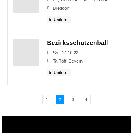
Breddorf
In Uniform
Bezirksschützenball
Sa., 14.10.23. -
Ta-Töff, Bevern
In Uniform
←
1
2
3
4
→
Adresse