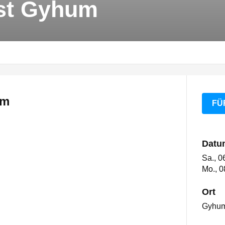
st Gyhum
um
FÜ
Datu
Sa., 0
Mo., 0
Ort
Gyhu