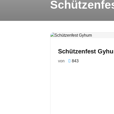
Schützenfe
Schützenfest Gyh
von
843