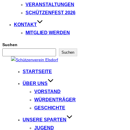
VERANSTALTUNGEN
SCHÜTZENFEST 2026
KONTAKT
MITGLIED WERDEN
Suchen
Suchen
Zum
Inhalt
STARTSEITE
springen
ÜBER UNS
VORSTAND
WÜRDENTRÄGER
GESCHICHTE
UNSERE SPARTEN
JUGEND