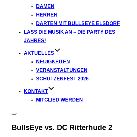
DAMEN
HERREN
DARTEN MIT BULLSEYE ELSDORF
LASS DIE MUSIK AN – DIE PARTY DES
JAHRES!
AKTUELLES
NEUIGKEITEN
VERANSTALTUNGEN
SCHÜTZENFEST 2026
KONTAKT
MITGLIED WERDEN
Seitenleiste
&
Navigation
BullsEye vs. DC Ritterhude 2
umschalten