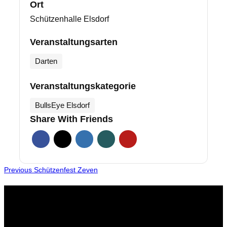
Ort
Schützenhalle Elsdorf
Veranstaltungsarten
Darten
Veranstaltungskategorie
BullsEye Elsdorf
Share With Friends
Beitragsnavigation
Previous
Previous
Schützenfest Zeven
Adresse
Schützenverein Elsdorf und Umgegend e.V.