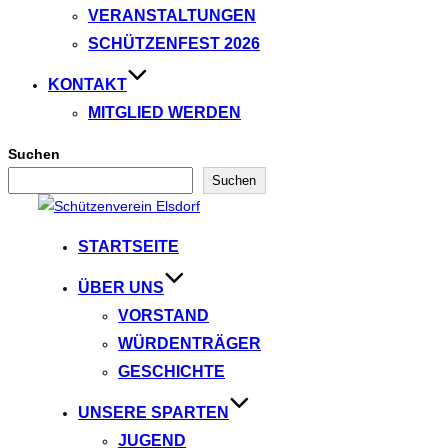
VERANSTALTUNGEN
SCHÜTZENFEST 2026
KONTAKT
MITGLIED WERDEN
Suchen
Suchen
Zum
Inhalt
STARTSEITE
springen
ÜBER UNS
VORSTAND
WÜRDENTRÄGER
GESCHICHTE
UNSERE SPARTEN
JUGEND