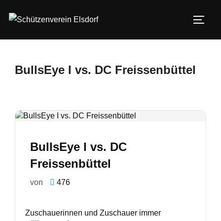
Zum
Inhalt
SEIT
springen
BullsEye I vs. DC Freissenbüttel
BullsEye I vs. DC
Freissenbüttel
von
476
Zuschauerinnen und Zuschauer immer